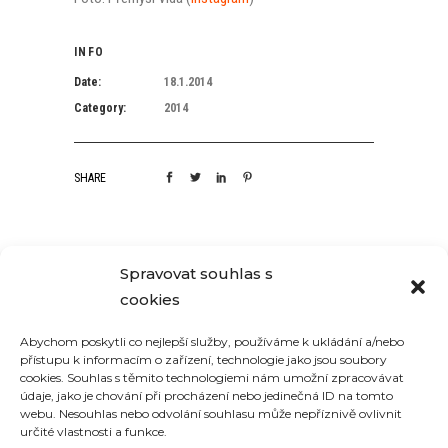
INFO
Date:
18.1.2014
Category:
2014
SHARE
Spravovat souhlas s
RELATED PROJECTS
cookies
Abychom poskytli co nejlepší služby, používáme k ukládání a/nebo
přístupu k informacím o zařízení, technologie jako jsou soubory
cookies. Souhlas s těmito technologiemi nám umožní zpracovávat
údaje, jako je chování při procházení nebo jedinečná ID na tomto
webu. Nesouhlas nebo odvolání souhlasu může nepříznivě ovlivnit
určité vlastnosti a funkce.
G
MČR PEC SLOPESTYLE