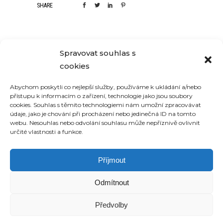
SHARE
Spravovat souhlas s
RELATED PROJECTS
cookies
Abychom poskytli co nejlepší služby, používáme k ukládání a/nebo
přístupu k informacím o zařízení, technologie jako jsou soubory
cookies. Souhlas s těmito technologiemi nám umožní zpracovávat
údaje, jako je chování při procházení nebo jedinečná ID na tomto
webu. Nesouhlas nebo odvolání souhlasu může nepříznivě ovlivnit
určité vlastnosti a funkce.
DEW TOUR BRECKENRIDGE
Příjmout
Odmítnout
Předvolby